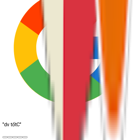
"
dv tốtC
"